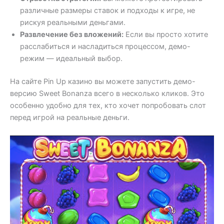
различные размеры ставок и подходы к игре, не
рискуя реальными деньгами.
Развлечение без вложений:
Если вы просто хотите
расслабиться и насладиться процессом, демо-
режим — идеальный выбор.
На сайте Pin Up казино вы можете запустить демо-
версию Sweet Bonanza всего в несколько кликов. Это
особенно удобно для тех, кто хочет попробовать слот
перед игрой на реальные деньги.