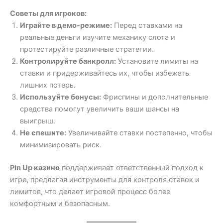
Советы для игроков:
Играйте в демо-режиме:
Перед ставками на
реальные деньги изучите механику слота и
протестируйте различные стратегии.
Контролируйте банкролл:
Установите лимиты на
ставки и придерживайтесь их, чтобы избежать
лишних потерь.
Используйте бонусы:
Фриспины и дополнительные
средства помогут увеличить ваши шансы на
выигрыш.
Не спешите:
Увеличивайте ставки постепенно, чтобы
минимизировать риск.
Pin Up казино
поддерживает ответственный подход к
игре, предлагая инструменты для контроля ставок и
лимитов, что делает игровой процесс более
комфортным и безопасным.