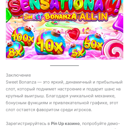
Заключение
Sweet Bonanza — это яркий, динамичный и прибыльный
слот, который поднимет настроение и подарит шанс на
крупный выигрыш. Благодаря уникальной механике,
бонусным функциям и привлекательной графике, этот
слот остается фаворитом среди игроков.
Зарегистрируйтесь в
Pin Up казино
, попробуйте демо-