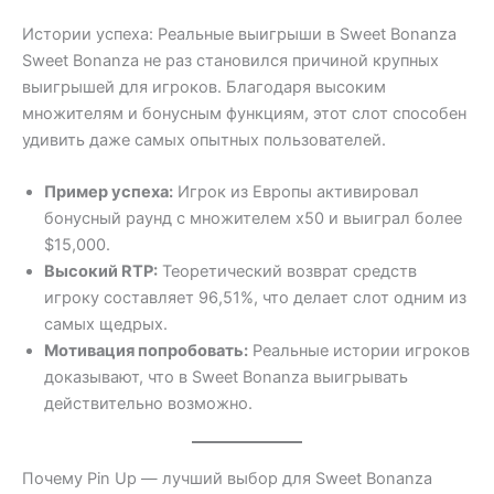
Истории успеха: Реальные выигрыши в Sweet Bonanza
Sweet Bonanza не раз становился причиной крупных
выигрышей для игроков. Благодаря высоким
множителям и бонусным функциям, этот слот способен
удивить даже самых опытных пользователей.
Пример успеха:
Игрок из Европы активировал
бонусный раунд с множителем х50 и выиграл более
$15,000.
Высокий RTP:
Теоретический возврат средств
игроку составляет 96,51%, что делает слот одним из
самых щедрых.
Мотивация попробовать:
Реальные истории игроков
доказывают, что в Sweet Bonanza выигрывать
действительно возможно.
Почему Pin Up — лучший выбор для Sweet Bonanza