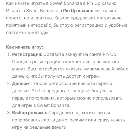
Как начать играть в Sweet Bonanza в Pin Up казино
Играть в Sweet Bonanza в
Pin Up казино
не только
просто, но и приятно. Казино предлагает интуитивно
понятный интерфейс, быструю регистрацию и удобные
платежные методы.
Как начать игру:
Регистрация:
Создайте аккаунт на сайте Pin Up.
Процесс регистрации занимает всего несколько
минут. Вам потребуется указать минимальный набор
данных, чтобы получить доступ к играм.
Депозит:
После регистрации внесите первый
депозит. Pin Up предлагает щедрые бонусы на
первые пополнения, которые можно использовать
для игры в Sweet Bonanza.
Выбор режима:
Определитесь, хотите ли вы
попробовать слот в демо-режиме или сразу начать
игру на реальные деньги.