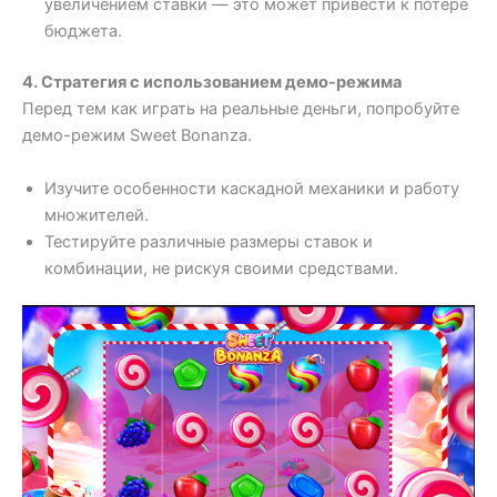
увеличением ставки — это может привести к потере
бюджета.
4. Стратегия с использованием демо-режима
Перед тем как играть на реальные деньги, попробуйте
демо-режим Sweet Bonanza.
Изучите особенности каскадной механики и работу
множителей.
Тестируйте различные размеры ставок и
комбинации, не рискуя своими средствами.