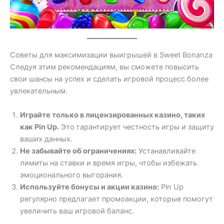
Советы для максимизации выигрышей в Sweet Bonanza
Следуя этим рекомендациям, вы сможете повысить
свои шансы на успех и сделать игровой процесс более
увлекательным.
Играйте только в лицензированных казино, таких
как Pin Up.
Это гарантирует честность игры и защиту
ваших данных.
Не забывайте об ограничениях:
Устанавливайте
лимиты на ставки и время игры, чтобы избежать
эмоционального выгорания.
Используйте бонусы и акции казино:
Pin Up
регулярно предлагает промоакции, которые помогут
увеличить ваш игровой баланс.