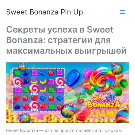
Перейти
Sweet Bonanza Pin Up
к
содержимому
Секреты успеха в Sweet
Bonanza: стратегии для
максимальных выигрышей
Sweet Bonanza — это не просто онлайн-слот с ярким