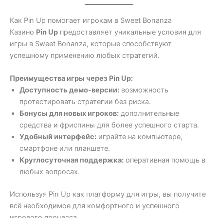
Как Pin Up помогает игрокам в Sweet Bonanza
Казино
Pin Up
предоставляет уникальные условия для
игры в Sweet Bonanza, которые способствуют
успешному применению любых стратегий.
Преимущества игры через Pin Up:
Доступность демо-версии:
возможность
протестировать стратегии без риска.
Бонусы для новых игроков:
дополнительные
средства и фриспины для более успешного старта.
Удобный интерфейс:
играйте на компьютере,
смартфоне или планшете.
Круглосуточная поддержка:
оперативная помощь в
любых вопросах.
Используя Pin Up как платформу для игры, вы получите
всё необходимое для комфортного и успешного
игрового процесса.