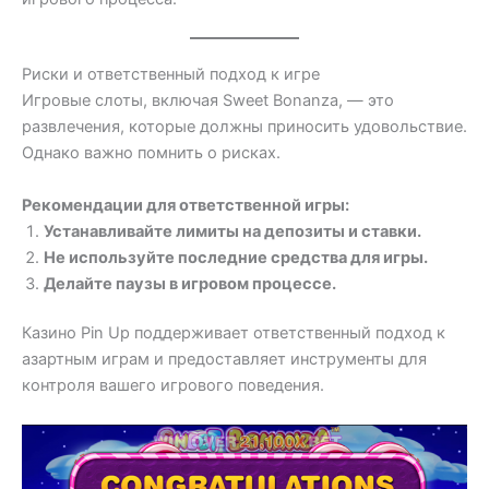
Риски и ответственный подход к игре
Игровые слоты, включая Sweet Bonanza, — это
развлечения, которые должны приносить удовольствие.
Однако важно помнить о рисках.
Рекомендации для ответственной игры:
Устанавливайте лимиты на депозиты и ставки.
Не используйте последние средства для игры.
Делайте паузы в игровом процессе.
Казино Pin Up поддерживает ответственный подход к
азартным играм и предоставляет инструменты для
контроля вашего игрового поведения.