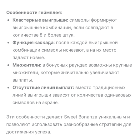
Особенности геймплея:
Кластерные выигрыши:
символы формируют
выигрышные комбинации, если совпадают в
количестве 8 и более штук.
Функция каскада:
после каждой выигрышной
комбинации символы исчезают, а на их место
падают новые.
Множители:
в бонусных раундах возможны крупные
множители, которые значительно увеличивают
выплаты.
Отсутствие линий выплат:
вместо традиционных
линий выигрыши зависят от количества одинаковых
символов на экране.
Эти особенности делают Sweet Bonanza уникальным и
позволяют использовать разнообразные стратегии для
достижения успеха.